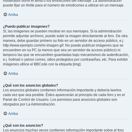
moderador borre el tema o los emoticones del mensaje. La administración
puede fijar un límite para el número de emoticones a utilizar en un mensaje.
Arriba
¿Puedo publicar imagenes?
Sí, las imágenes se pueden mostrar en sus mensajes. Si la administración
permite adjuntar archivos, puede subir la imagen directamente al foro. De otra
manera, debe guardar primero su foto en un servidor de acceso público, e.j.
http://www.ejemplo.com/mi-imagen.gif. No puede publicar imágenes que se
encuentren en su PC (a menos que sea un servidor de acceso público) ni
tampoco las que se encuentren guardadas bajo mecanismos de autenticación,
e.j. hotmail o yahoo correo, sitios protegidos por contraseñas, etc. Para exhibir
imágenes utilice el BBCode con la etiqueta [img].
Arriba
¿Qué son los anuncios globales?
Los anuncios globales contienen información importante y debería leerlos
cada vez que sea posible. Éstos aparecerán al principio de cada foro y en el
Panel de Control de Usuario. Los permisos para anuncios globales son
otorgados por La Administración.
Arriba
¿Qué son los anuncios?
Los anuncios muchas veces contienen información importante sobre el foro