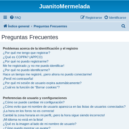
JuanitoMermelada
FAQ
Registrarse
Identificarse
B
Índice general
Preguntas Frecuentes
u
Preguntas Frecuentes
s
c
Problemas acerca de la identificación y el registro
¿Por qué me tengo que registrar?
a
¿Qué es COPPA? (APPCO)
r
¿Por qué no puedo registrarme?
Me he registrado ¡y no me puedo identificar!
¿Por qué no puedo identificarme?
Hace un tiempo me registré, ¡pero ahora no puedo conectarme!
¡Perdí mi contraseña!
¿Por qué mi sesión de usuario expira automáticamente?
¿Cuál es la función de “Borrar cookies”?
Preferencias de usuario y configuraciones
¿Cómo se puede cambiar mi configuración?
¿Cómo evito que mi nombre de usuario aparezca en las listas de usuarios conectados?
¡La hora en los foros no es correcta!
Cambié la zona horaria en mi perfil, ¡pero la hora sigue siendo incorrecto!
¡Mi idioma no está en la lista!
¿Qué es la imagen al lado de mi nombre de usuario?
¿Cómo puedo mostrar un avatar?