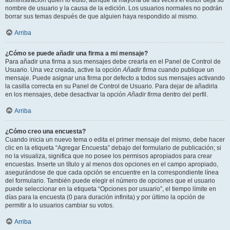
administración quién lo editó, aunque la mayoría de las veces el editor deja su
nombre de usuario y la causa de la edición. Los usuarios normales no podrán
borrar sus temas después de que alguien haya respondido al mismo.
Arriba
¿Cómo se puede añadir una firma a mi mensaje?
Para añadir una firma a sus mensajes debe crearla en el Panel de Control de
Usuario. Una vez creada, active la opción
Añadir firma
cuando publique un
mensaje. Puede asignar una firma por defecto a todos sus mensajes activando
la casilla correcta en su Panel de Control de Usuario. Para dejar de añadirla
en los mensajes, debe desactivar la opción
Añadir firma
dentro del perfil.
Arriba
¿Cómo creo una encuesta?
Cuando inicia un nuevo tema o edita el primer mensaje del mismo, debe hacer
clic en la etiqueta “Agregar Encuesta” debajo del formulario de publicación; si
no la visualiza, significa que no posee los permisos apropiados para crear
encuestas. Inserte un título y al menos dos opciones en el campo apropiado,
asegurándose de que cada opción se encuentre en la correspondiente línea
del formulario. También puede elegir el número de opciones que el usuario
puede seleccionar en la etiqueta “Opciones por usuario”, el tiempo límite en
días para la encuesta (0 para duración infinita) y por último la opción de
permitir a lo usuarios cambiar su votos.
Arriba