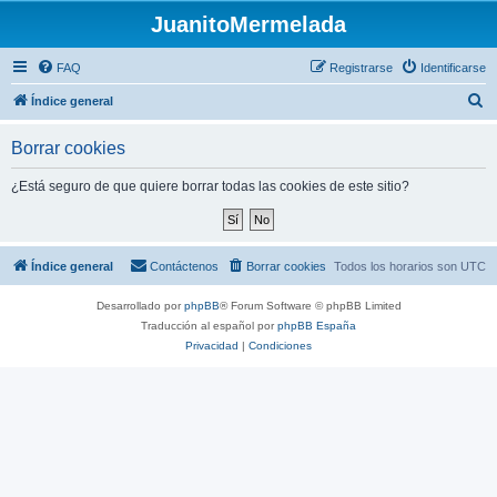
JuanitoMermelada
FAQ
Registrarse
Identificarse
B
Índice general
u
Borrar cookies
s
c
¿Está seguro de que quiere borrar todas las cookies de este sitio?
a
r
Índice general
Contáctenos
Borrar cookies
Todos los horarios son
UTC
Desarrollado por
phpBB
® Forum Software © phpBB Limited
Traducción al español por
phpBB España
Privacidad
|
Condiciones