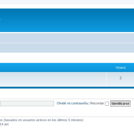
a
TEMAS
T
2
e
m
a
Olvidé mi contraseña
|
Recordar
s
dos (basados en usuarios activos en los últimos 5 minutos)
:14 am