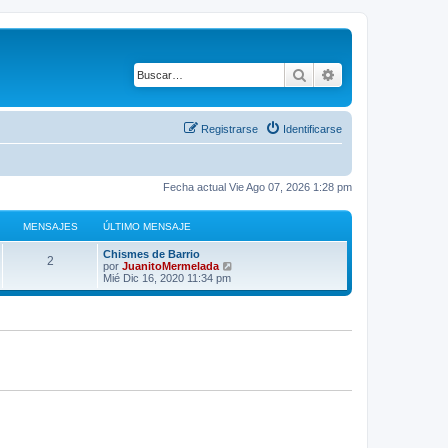
Buscar
Búsqueda avanza
Registrarse
Identificarse
Fecha actual Vie Ago 07, 2026 1:28 pm
MENSAJES
ÚLTIMO MENSAJE
Ú
Chismes de Barrio
M
2
l
V
por
JuanitoMermelada
t
e
Mié Dic 16, 2020 11:34 pm
e
i
r
m
ú
n
o
l
m
t
s
e
i
n
m
s
o
a
a
m
j
e
j
e
n
s
e
a
j
s
e