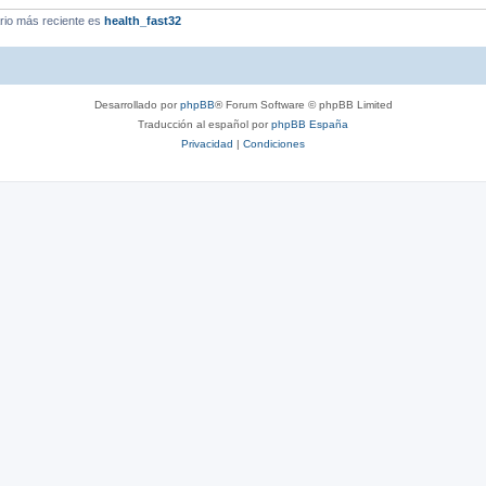
rio más reciente es
health_fast32
Desarrollado por
phpBB
® Forum Software © phpBB Limited
Traducción al español por
phpBB España
Privacidad
|
Condiciones