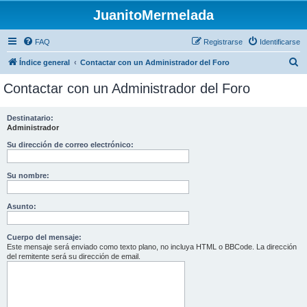
JuanitoMermelada
FAQ
Registrarse
Identificarse
B
Índice general
Contactar con un Administrador del Foro
u
Contactar con un Administrador del Foro
s
c
Destinatario:
Administrador
a
r
Su dirección de correo electrónico:
Su nombre:
Asunto:
Cuerpo del mensaje:
Este mensaje será enviado como texto plano, no incluya HTML o BBCode. La dirección
del remitente será su dirección de email.