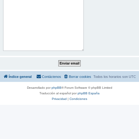
Índice general
Contáctenos
Borrar cookies
Todos los horarios son
UTC
Desarrollado por
phpBB
® Forum Software © phpBB Limited
Traducción al español por
phpBB España
Privacidad
|
Condiciones