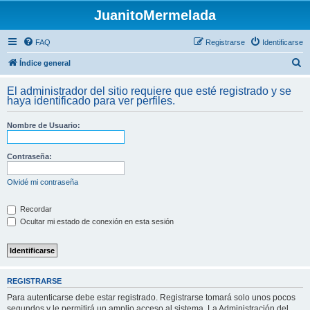
JuanitoMermelada
FAQ
Registrarse
Identificarse
B
Índice general
u
El administrador del sitio requiere que esté registrado y se
s
haya identificado para ver perfiles.
c
Nombre de Usuario:
a
r
Contraseña:
Olvidé mi contraseña
Recordar
Ocultar mi estado de conexión en esta sesión
REGISTRARSE
Para autenticarse debe estar registrado. Registrarse tomará solo unos pocos
segundos y le permitirá un amplio acceso al sistema. La Administración del