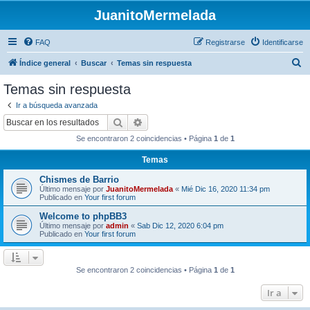
JuanitoMermelada
FAQ
Registrarse
Identificarse
B
Índice general
Buscar
Temas sin respuesta
u
Temas sin respuesta
s
Ir a búsqueda avanzada
c
Buscar
Búsqueda avanzada
a
Se encontraron 2 coincidencias • Página
1
de
1
r
Temas
Chismes de Barrio
Último mensaje por
JuanitoMermelada
«
Mié Dic 16, 2020 11:34 pm
Publicado en
Your first forum
Welcome to phpBB3
Último mensaje por
admin
«
Sab Dic 12, 2020 6:04 pm
Publicado en
Your first forum
Se encontraron 2 coincidencias • Página
1
de
1
Ir a