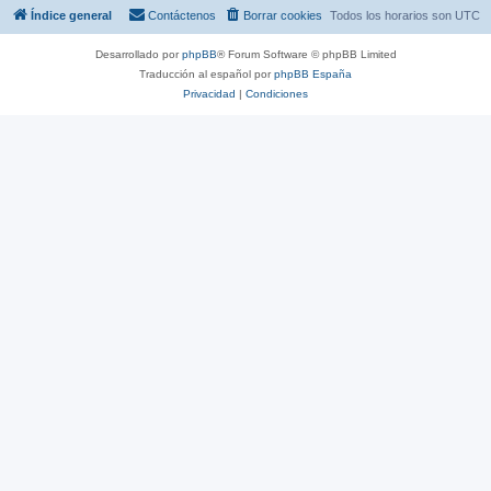
Índice general
Contáctenos
Borrar cookies
Todos los horarios son
UTC
Desarrollado por
phpBB
® Forum Software © phpBB Limited
Traducción al español por
phpBB España
Privacidad
|
Condiciones