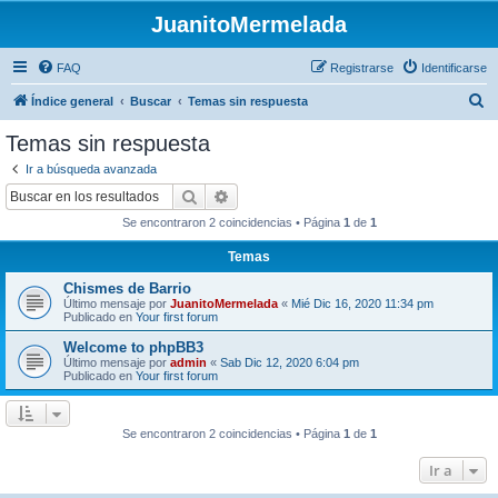
JuanitoMermelada
FAQ
Registrarse
Identificarse
B
Índice general
Buscar
Temas sin respuesta
u
Temas sin respuesta
s
Ir a búsqueda avanzada
c
Buscar
Búsqueda avanzada
a
Se encontraron 2 coincidencias • Página
1
de
1
r
Temas
Chismes de Barrio
Último mensaje por
JuanitoMermelada
«
Mié Dic 16, 2020 11:34 pm
Publicado en
Your first forum
Welcome to phpBB3
Último mensaje por
admin
«
Sab Dic 12, 2020 6:04 pm
Publicado en
Your first forum
Se encontraron 2 coincidencias • Página
1
de
1
Ir a