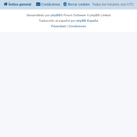
Índice general
Contáctenos
Borrar cookies
Todos los horarios son
UTC
Desarrollado por
phpBB
® Forum Software © phpBB Limited
Traducción al español por
phpBB España
Privacidad
|
Condiciones