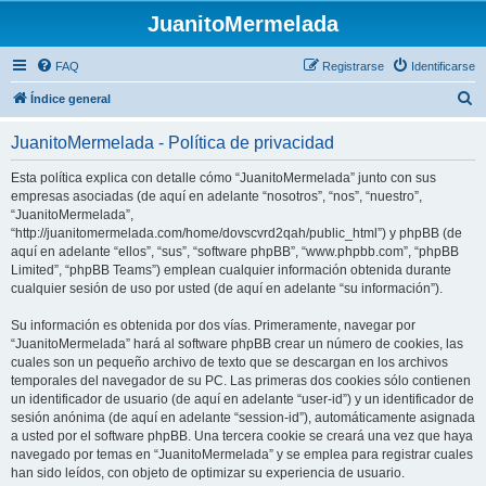
JuanitoMermelada
FAQ
Registrarse
Identificarse
B
Índice general
u
JuanitoMermelada - Política de privacidad
s
c
Esta política explica con detalle cómo “JuanitoMermelada” junto con sus
empresas asociadas (de aquí en adelante “nosotros”, “nos”, “nuestro”,
a
“JuanitoMermelada”,
r
“http://juanitomermelada.com/home/dovscvrd2qah/public_html”) y phpBB (de
aquí en adelante “ellos”, “sus”, “software phpBB”, “www.phpbb.com”, “phpBB
Limited”, “phpBB Teams”) emplean cualquier información obtenida durante
cualquier sesión de uso por usted (de aquí en adelante “su información”).
Su información es obtenida por dos vías. Primeramente, navegar por
“JuanitoMermelada” hará al software phpBB crear un número de cookies, las
cuales son un pequeño archivo de texto que se descargan en los archivos
temporales del navegador de su PC. Las primeras dos cookies sólo contienen
un identificador de usuario (de aquí en adelante “user-id”) y un identificador de
sesión anónima (de aquí en adelante “session-id”), automáticamente asignada
a usted por el software phpBB. Una tercera cookie se creará una vez que haya
navegado por temas en “JuanitoMermelada” y se emplea para registrar cuales
han sido leídos, con objeto de optimizar su experiencia de usuario.