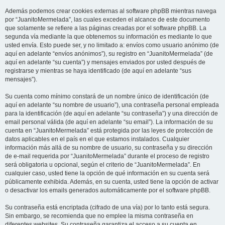
Además podemos crear cookies externas al software phpBB mientras navega
por “JuanitoMermelada”, las cuales exceden el alcance de este documento
que solamente se refiere a las páginas creadas por el software phpBB. La
segunda vía mediante la que obtenemos su información es mediante lo que
usted envía. Esto puede ser, y no limitado a: envíos como usuario anónimo (de
aquí en adelante “envíos anónimos”), su registro en “JuanitoMermelada” (de
aquí en adelante “su cuenta”) y mensajes enviados por usted después de
registrarse y mientras se haya identificado (de aquí en adelante “sus
mensajes”).
Su cuenta como mínimo constará de un nombre único de identificación (de
aquí en adelante “su nombre de usuario”), una contraseña personal empleada
para la identificación (de aquí en adelante “su contraseña”) y una dirección de
email personal válida (de aquí en adelante “su email”). La información de su
cuenta en “JuanitoMermelada” está protegida por las leyes de protección de
datos aplicables en el país en el que estamos instalados. Cualquier
información más allá de su nombre de usuario, su contraseña y su dirección
de e-mail requerida por “JuanitoMermelada” durante el proceso de registro
será obligatoria u opcional, según el criterio de “JuanitoMermelada”. En
cualquier caso, usted tiene la opción de qué información en su cuenta será
públicamente exhibida. Además, en su cuenta, usted tiene la opción de activar
o desactivar los emails generados automáticamente por el software phpBB.
Su contraseña está encriptada (cifrado de una vía) por lo tanto está segura.
Sin embargo, se recomienda que no emplee la misma contraseña en
diferentes websites. Su contraseña garantiza el acceso a su cuenta en