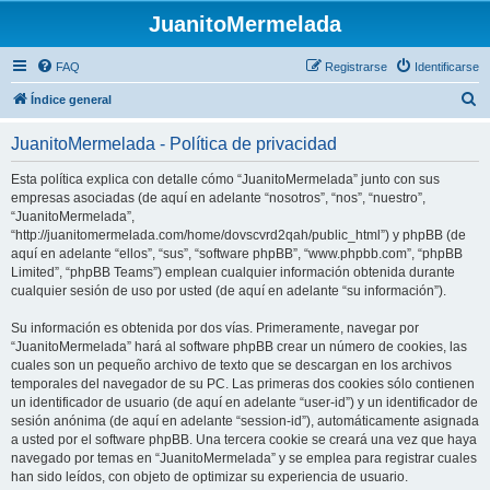
JuanitoMermelada
FAQ
Registrarse
Identificarse
B
Índice general
u
JuanitoMermelada - Política de privacidad
s
c
Esta política explica con detalle cómo “JuanitoMermelada” junto con sus
empresas asociadas (de aquí en adelante “nosotros”, “nos”, “nuestro”,
a
“JuanitoMermelada”,
r
“http://juanitomermelada.com/home/dovscvrd2qah/public_html”) y phpBB (de
aquí en adelante “ellos”, “sus”, “software phpBB”, “www.phpbb.com”, “phpBB
Limited”, “phpBB Teams”) emplean cualquier información obtenida durante
cualquier sesión de uso por usted (de aquí en adelante “su información”).
Su información es obtenida por dos vías. Primeramente, navegar por
“JuanitoMermelada” hará al software phpBB crear un número de cookies, las
cuales son un pequeño archivo de texto que se descargan en los archivos
temporales del navegador de su PC. Las primeras dos cookies sólo contienen
un identificador de usuario (de aquí en adelante “user-id”) y un identificador de
sesión anónima (de aquí en adelante “session-id”), automáticamente asignada
a usted por el software phpBB. Una tercera cookie se creará una vez que haya
navegado por temas en “JuanitoMermelada” y se emplea para registrar cuales
han sido leídos, con objeto de optimizar su experiencia de usuario.