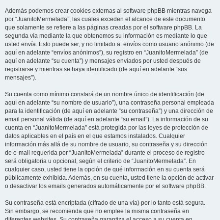
Además podemos crear cookies externas al software phpBB mientras navega
por “JuanitoMermelada”, las cuales exceden el alcance de este documento
que solamente se refiere a las páginas creadas por el software phpBB. La
segunda vía mediante la que obtenemos su información es mediante lo que
usted envía. Esto puede ser, y no limitado a: envíos como usuario anónimo (de
aquí en adelante “envíos anónimos”), su registro en “JuanitoMermelada” (de
aquí en adelante “su cuenta”) y mensajes enviados por usted después de
registrarse y mientras se haya identificado (de aquí en adelante “sus
mensajes”).
Su cuenta como mínimo constará de un nombre único de identificación (de
aquí en adelante “su nombre de usuario”), una contraseña personal empleada
para la identificación (de aquí en adelante “su contraseña”) y una dirección de
email personal válida (de aquí en adelante “su email”). La información de su
cuenta en “JuanitoMermelada” está protegida por las leyes de protección de
datos aplicables en el país en el que estamos instalados. Cualquier
información más allá de su nombre de usuario, su contraseña y su dirección
de e-mail requerida por “JuanitoMermelada” durante el proceso de registro
será obligatoria u opcional, según el criterio de “JuanitoMermelada”. En
cualquier caso, usted tiene la opción de qué información en su cuenta será
públicamente exhibida. Además, en su cuenta, usted tiene la opción de activar
o desactivar los emails generados automáticamente por el software phpBB.
Su contraseña está encriptada (cifrado de una vía) por lo tanto está segura.
Sin embargo, se recomienda que no emplee la misma contraseña en
diferentes websites. Su contraseña garantiza el acceso a su cuenta en