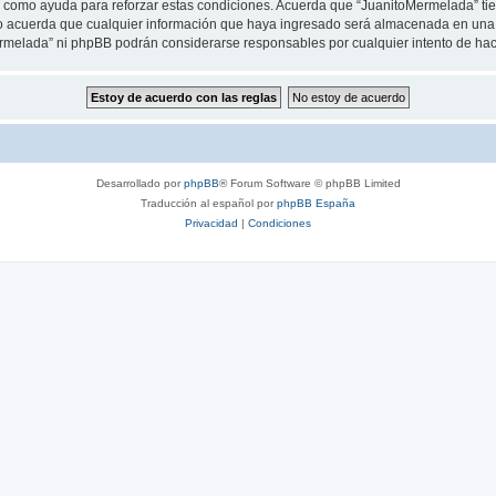
as como ayuda para reforzar estas condiciones. Acuerda que “JuanitoMermelada” tien
 acuerda que cualquier información que haya ingresado será almacenada en una 
Mermelada” ni phpBB podrán considerarse responsables por cualquier intento de ha
Desarrollado por
phpBB
® Forum Software © phpBB Limited
Traducción al español por
phpBB España
Privacidad
|
Condiciones