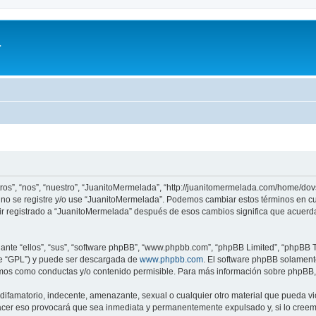
a
ros”, “nos”, “nuestro”, “JuanitoMermelada”, “http://juanitomermelada.com/home/do
or no se registre y/o use “JuanitoMermelada”. Podemos cambiar estos términos en c
ir registrado a “JuanitoMermelada” después de esos cambios significa que acuerd
nte “ellos”, “sus”, “software phpBB”, “www.phpbb.com”, “phpBB Limited”, “phpBB Te
te “GPL”) y puede ser descargada de
www.phpbb.com
. El software phpBB solamente
os como conductas y/o contenido permisible. Para más información sobre phpBB, p
ifamatorio, indecente, amenazante, sexual o cualquier otro material que pueda vio
acer eso provocará que sea inmediata y permanentemente expulsado y, si lo creemo