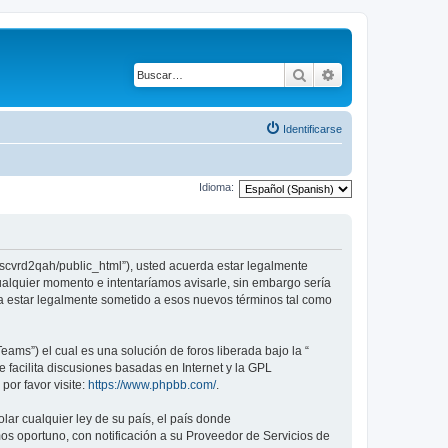
Buscar
Búsqueda avanza
Identificarse
Idioma:
vscvrd2qah/public_html”), usted acuerda estar legalmente
ualquier momento e intentaríamos avisarle, sin embargo sería
a estar legalmente sometido a esos nuevos términos tal como
ams”) el cual es una solución de foros liberada bajo la “
 facilita discusiones basadas en Internet y la GPL
or favor visite:
https://www.phpbb.com/
.
lar cualquier ley de su país, el país donde
s oportuno, con notificación a su Proveedor de Servicios de