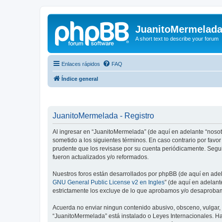
JuanitoMermelad
A short text to describe your forum
Enlaces rápidos
FAQ
Índice general
JuanitoMermelada - Registro
Al ingresar en “JuanitoMermelada” (de aquí en adelante “nosot
sometido a los siguientes términos. En caso contrario por fav
prudente que los revisase por su cuenta periódicamente. Segu
fueron actualizados y/o reformados.
Nuestros foros están desarrollados por phpBB (de aquí en adela
GNU General Public License v2 en Ingles
” (de aquí en adelan
estrictamente los excluye de lo que aprobamos y/o desaprobam
Acuerda no enviar ningun contenido abusivo, obsceno, vulgar, d
“JuanitoMermelada” está instalado o Leyes Internacionales. H