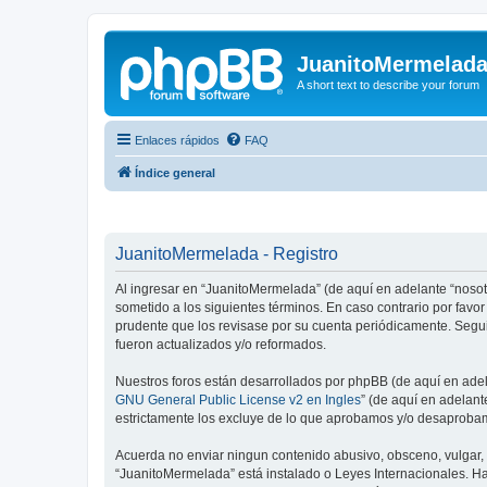
JuanitoMermelad
A short text to describe your forum
Enlaces rápidos
FAQ
Índice general
JuanitoMermelada - Registro
Al ingresar en “JuanitoMermelada” (de aquí en adelante “nosot
sometido a los siguientes términos. En caso contrario por fav
prudente que los revisase por su cuenta periódicamente. Segu
fueron actualizados y/o reformados.
Nuestros foros están desarrollados por phpBB (de aquí en adela
GNU General Public License v2 en Ingles
” (de aquí en adelan
estrictamente los excluye de lo que aprobamos y/o desaprobam
Acuerda no enviar ningun contenido abusivo, obsceno, vulgar, d
“JuanitoMermelada” está instalado o Leyes Internacionales. H