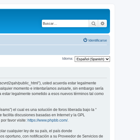
Buscar
Búsqueda avanza
Identificarse
Idioma:
vscvrd2qah/public_html”), usted acuerda estar legalmente
ualquier momento e intentaríamos avisarle, sin embargo sería
a estar legalmente sometido a esos nuevos términos tal como
ams”) el cual es una solución de foros liberada bajo la “
 facilita discusiones basadas en Internet y la GPL
or favor visite:
https://www.phpbb.com/
.
lar cualquier ley de su país, el país donde
s oportuno, con notificación a su Proveedor de Servicios de