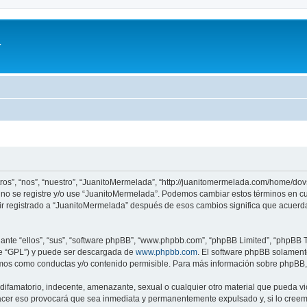
a
ros”, “nos”, “nuestro”, “JuanitoMermelada”, “http://juanitomermelada.com/home/do
or no se registre y/o use “JuanitoMermelada”. Podemos cambiar estos términos en c
ir registrado a “JuanitoMermelada” después de esos cambios significa que acuerd
nte “ellos”, “sus”, “software phpBB”, “www.phpbb.com”, “phpBB Limited”, “phpBB Te
te “GPL”) y puede ser descargada de
www.phpbb.com
. El software phpBB solamente
os como conductas y/o contenido permisible. Para más información sobre phpBB, p
ifamatorio, indecente, amenazante, sexual o cualquier otro material que pueda vio
acer eso provocará que sea inmediata y permanentemente expulsado y, si lo creemo