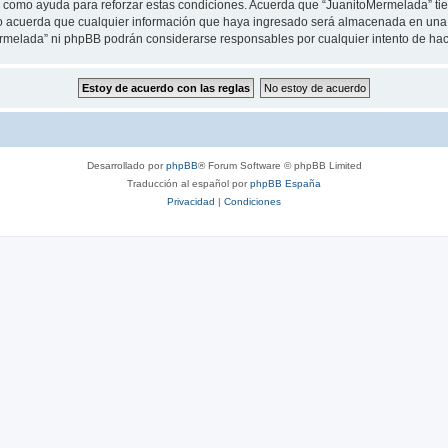
as como ayuda para reforzar estas condiciones. Acuerda que “JuanitoMermelada” tien
 acuerda que cualquier información que haya ingresado será almacenada en una 
Mermelada” ni phpBB podrán considerarse responsables por cualquier intento de ha
Desarrollado por
phpBB
® Forum Software © phpBB Limited
Traducción al español por
phpBB España
Privacidad
|
Condiciones