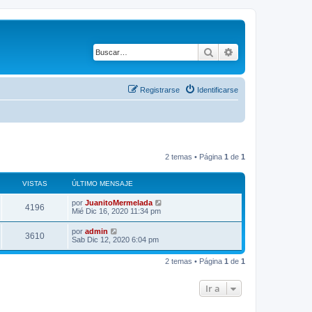
Buscar
Búsqueda avanza
Registrarse
Identificarse
2 temas • Página
1
de
1
VISTAS
ÚLTIMO MENSAJE
Ú
por
JuanitoMermelada
V
4196
l
Mié Dic 16, 2020 11:34 pm
t
i
i
Ú
por
admin
V
3610
m
l
Sab Dic 12, 2020 6:04 pm
s
o
t
m
i
i
t
e
2 temas • Página
1
de
1
m
n
s
o
s
a
m
a
Ir a
t
e
j
s
n
e
s
a