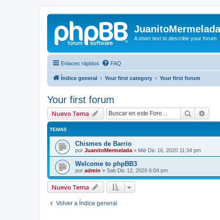
JuanitoMermelad
A short text to describe your forum
Enlaces rápidos
FAQ
Índice general
Your first category
Your first forum
Your first forum
Buscar
Bús
Nuevo Tema
TEMAS
Chismes de Barrio
por
JuanitoMermelada
»
Mié Dic 16, 2020 11:34 pm
Welcome to phpBB3
por
admin
»
Sab Dic 12, 2020 6:04 pm
Nuevo Tema
Volver a Índice general