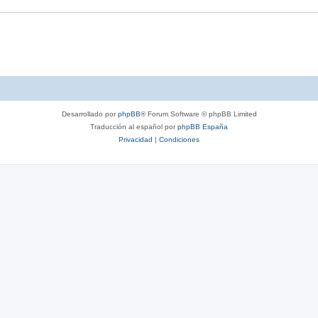
s
e
t
s
a
t
s
a
s
Desarrollado por
phpBB
® Forum Software © phpBB Limited
Traducción al español por
phpBB España
Privacidad
|
Condiciones